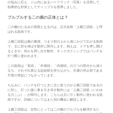
の悩みに応え、ジム内にあるハーフラック（写真）を活用して、
効果的な対策としてディップスを指導しました。
プルプルする二の腕の正体とは？
二の腕のたるみの原因となるのは、正式名称「上腕三頭筋」と呼
ばれる筋肉です。
上腕三頭筋は腕の裏側、つまり肘の上から肩にかけて広がる筋肉
で、主に肘を伸ばす動作に関与します。例えば、ドアを押し開け
るときや、何かを押し出す動作、キックボクシングではパンチを
打つ際に使われます。
この筋肉は「長頭」「外側頭」「内側頭」の三つの部分から成り
立ち、それぞれ異なる起始部を持ちながら、共通の停止部である
尺骨の突起につながっています。
ちなみに、パンチを打つときに主に使うのが上腕三頭筋であるの
に対し、打った後に拳を引き戻す動作には「上腕二頭筋（いわゆ
る力こぶ）」が関与します。こちらは主に引く動作に使われる筋
肉ですが、詳細についてはまた別の機会に解説します。
上腕三頭筋は、女性にとっては二の腕のプルプルを解消するた