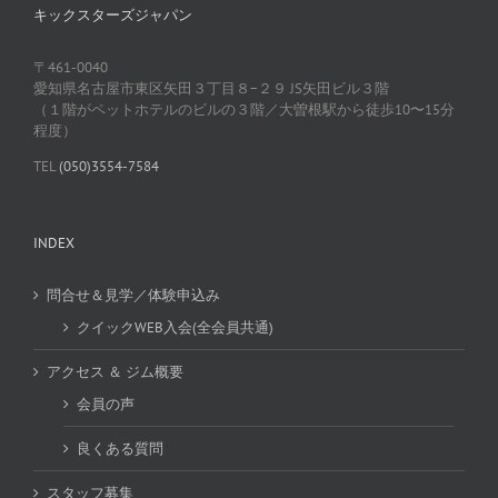
キックスターズジャパン
〒461-0040
愛知県名古屋市東区矢田３丁目８−２９ JS矢田ビル３階
（１階がペットホテルのビルの３階／大曽根駅から徒歩10〜15分
程度）
TEL
(050)3554-7584
INDEX
問合せ＆見学／体験申込み
クイックWEB入会(全会員共通)
アクセス ＆ ジム概要
会員の声
良くある質問
スタッフ募集