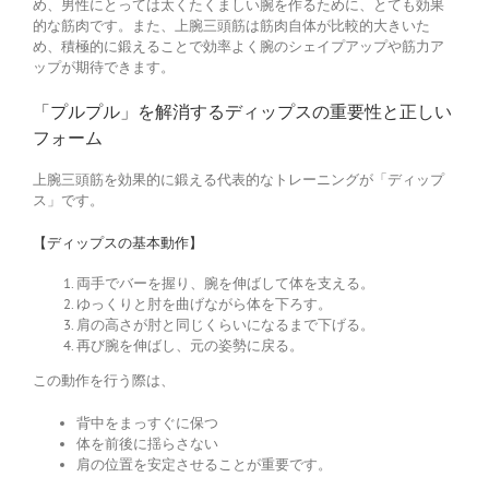
め、男性にとっては太くたくましい腕を作るために、とても効果
的な筋肉です。また、上腕三頭筋は筋肉自体が比較的大きいた
め、積極的に鍛えることで効率よく腕のシェイプアップや筋力ア
ップが期待できます。
「プルプル」を解消するディップスの重要性と正しい
フォーム
上腕三頭筋を効果的に鍛える代表的なトレーニングが「ディップ
ス」です。
【ディップスの基本動作】
両手でバーを握り、腕を伸ばして体を支える。
ゆっくりと肘を曲げながら体を下ろす。
肩の高さが肘と同じくらいになるまで下げる。
再び腕を伸ばし、元の姿勢に戻る。
この動作を行う際は、
背中をまっすぐに保つ
体を前後に揺らさない
肩の位置を安定させることが重要です。