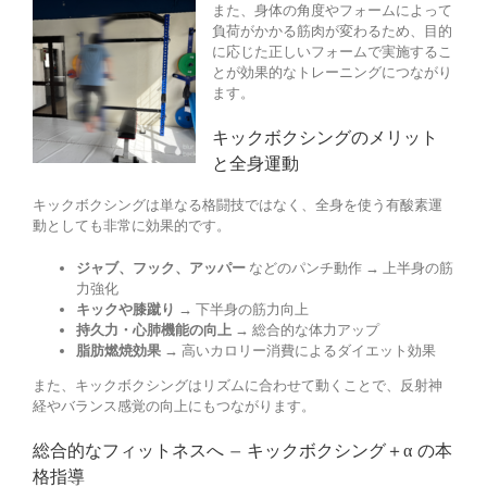
また、身体の角度やフォームによって
負荷がかかる筋肉が変わるため、目的
に応じた正しいフォームで実施するこ
とが効果的なトレーニングにつながり
ます。
キックボクシングのメリット
と全身運動
キックボクシングは単なる格闘技ではなく、全身を使う有酸素運
動としても非常に効果的です。
ジャブ、フック、アッパー
などのパンチ動作 → 上半身の筋
力強化
キックや膝蹴り
→ 下半身の筋力向上
持久力・心肺機能の向上
→ 総合的な体力アップ
脂肪燃焼効果
→ 高いカロリー消費によるダイエット効果
また、キックボクシングはリズムに合わせて動くことで、反射神
経やバランス感覚の向上にもつながります。
総合的なフィットネスへ — キックボクシング＋α の本
格指導