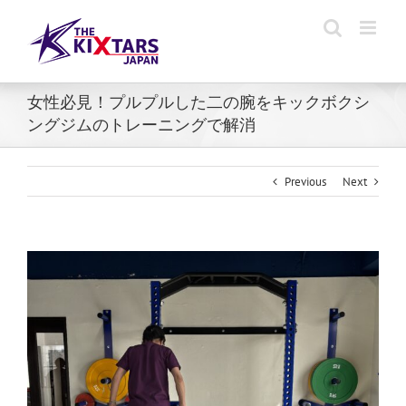
Skip
to
content
女性必見！プルプルした二の腕をキックボクシ
ングジムのトレーニングで解消
Previous
Next
View
Larger
Image