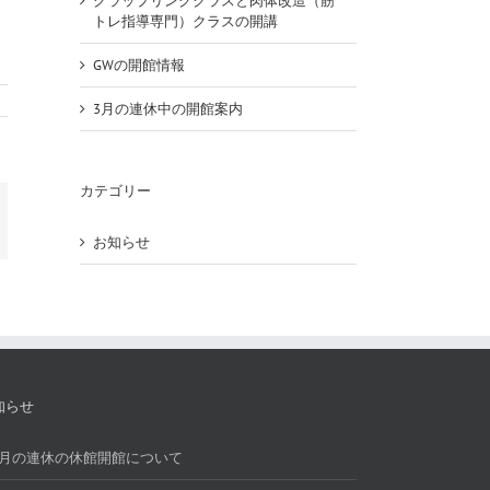
グラップリングクラスと肉体改造（筋
トレ指導専門）クラスの開講
GWの開館情報
3月の連休中の開館案内
カテゴリー
In
nterest
お知らせ
知らせ
7月の連休の休館開館について