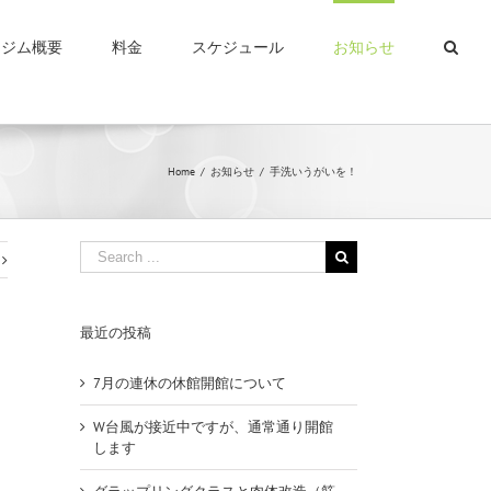
＆ジム概要
料金
スケジュール
お知らせ
Home
/
お知らせ
/
手洗いうがいを！
Search
for:
最近の投稿
7月の連休の休館開館について
W台風が接近中ですが、通常通り開館
します