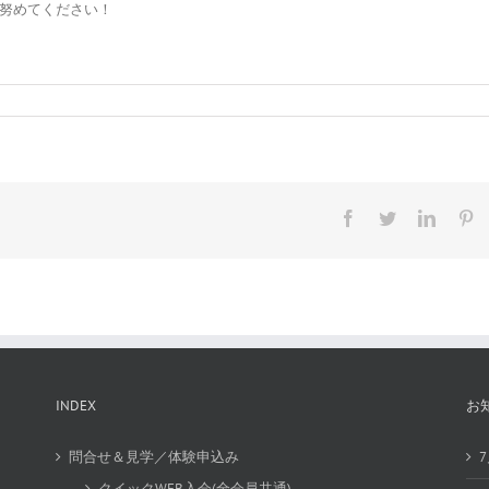
努めてください！
Facebook
Twitter
Linked
Pi
INDEX
お
問合せ＆見学／体験申込み
クイックWEB入会(全会員共通)