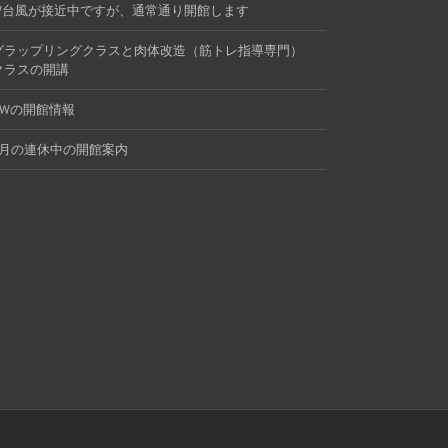
W台風が接近中ですが、通常通り開館します
グラップリングクラスと肉体改造（筋トレ指導専門）
クラスの開講
GWの開館情報
3月の連休中の開館案内