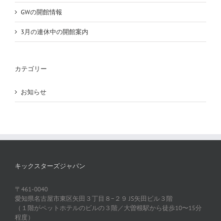
GWの開館情報
3月の連休中の開館案内
カテゴリー
お知らせ
キックスターズジャパン
〒461-0040
愛知県名古屋市東区矢田３丁目８−２９ JS矢田ビル３階
（１階がペットホテルのビルの３階／大曽根駅から徒歩10〜15分
程度）