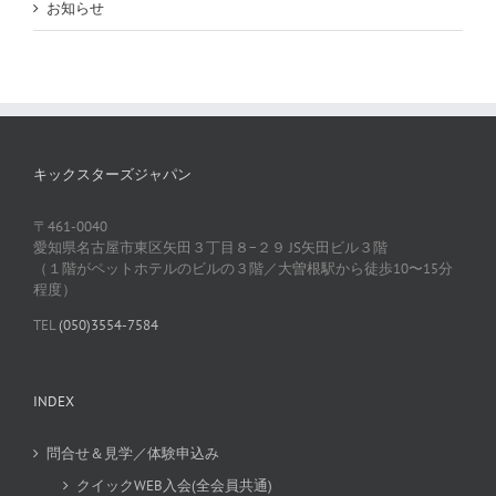
お知らせ
キックスターズジャパン
〒461-0040
愛知県名古屋市東区矢田３丁目８−２９ JS矢田ビル３階
（１階がペットホテルのビルの３階／大曽根駅から徒歩10〜15分
程度）
TEL
(050)3554-7584
INDEX
問合せ＆見学／体験申込み
クイックWEB入会(全会員共通)