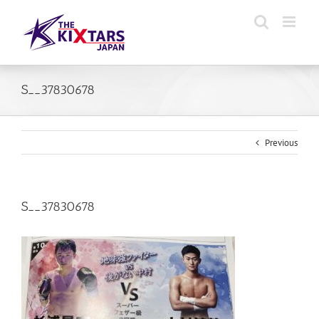
Skip
to
content
S__37830678
Previous
S__37830678