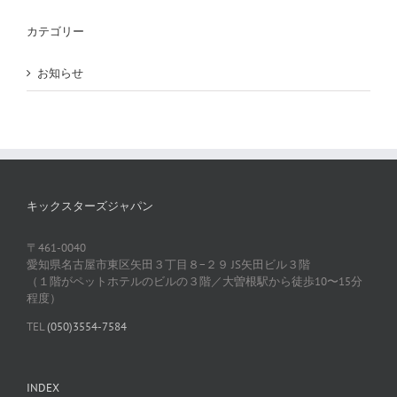
カテゴリー
お知らせ
キックスターズジャパン
〒461-0040
愛知県名古屋市東区矢田３丁目８−２９ JS矢田ビル３階
（１階がペットホテルのビルの３階／大曽根駅から徒歩10〜15分
程度）
TEL
(050)3554-7584
INDEX